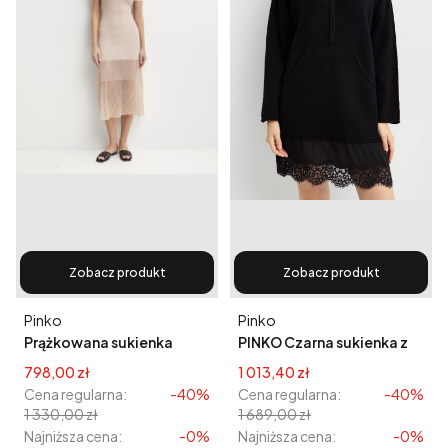
Zobacz produkt
Zobacz produkt
Producent
Producent
Pinko
Pinko
Prążkowana sukienka
PINKO Czarna sukienka z
Sillara
koronkową wstawką
Cena promocyjna
Cena promocyjna
798,00 zł
1 013,40 zł
Cena regularna:
-40%
Cena regularna:
-40%
1 330,00 zł
1 689,00 zł
Najniższa cena:
-0%
Najniższa cena:
-0%