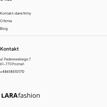
Kontakt i dane firmy
O firmie
Blog
Kontakt
Adres:
ul. Paderewskiego 7
61-770 Poznań
+48618510170