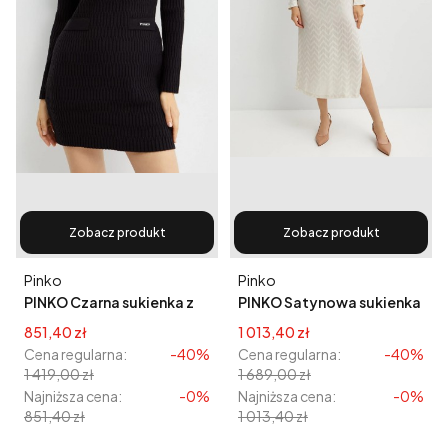
Zobacz produkt
Zobacz produkt
Producent
Producent
Pinko
Pinko
PINKO Czarna sukienka z
PINKO Satynowa sukienka
dzianiny York Chocolate
Arazzo
Cena promocyjna
Cena promocyjna
851,40 zł
1 013,40 zł
Cena regularna:
-40%
Cena regularna:
-40%
1 419,00 zł
1 689,00 zł
Najniższa cena:
-0%
Najniższa cena:
-0%
851,40 zł
1 013,40 zł