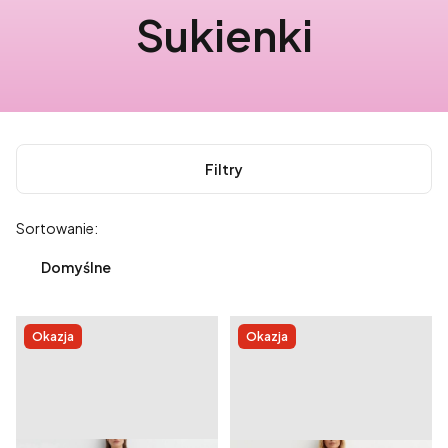
Sukienki
Filtry
Lista produktów
Sortowanie:
Domyślne
Okazja
Okazja