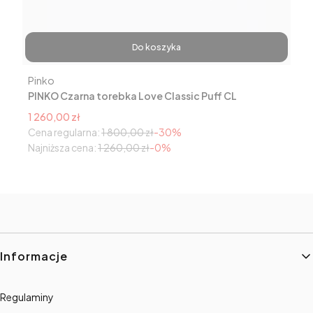
Do koszyka
Producent
Pinko
PINKO Czarna torebka Love Classic Puff CL
Cena promocyjna
1 260,00 zł
Cena regularna:
1 800,00 zł
-30%
Najniższa cena:
1 260,00 zł
-0%
Linki w stopce
Informacje
Regulaminy