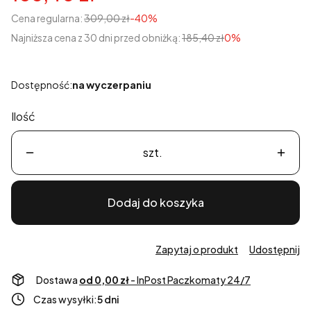
Cena regularna:
309,00 zł
-40%
Najniższa cena z 30 dni przed obniżką:
185,40 zł
0%
Dostępność:
na wyczerpaniu
Ilość
szt.
Dodaj do koszyka
Zapytaj o produkt
Udostępnij
Dostawa
od 0,00 zł
- InPost Paczkomaty 24/7
Czas wysyłki:
5 dni