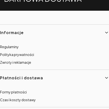
Linki w stopce
Informacje
Regulaminy
Polityka prywatności
Zwroty i reklamacje
Płatności i dostawa
Formy płatności
Czas i koszty dostawy