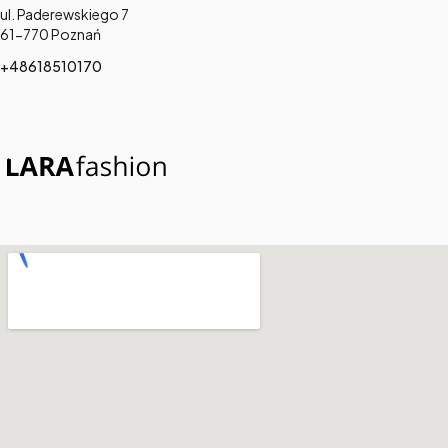
Adres:
ul. Paderewskiego 7
61-770 Poznań
+48618510170