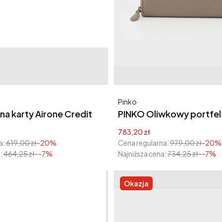
Producent
Pinko
na karty Airone Credit
PINKO Oliwkowy portfel 
er
Around
yjna
Cena promocyjna
783,20 zł
a:
619,00 zł
-20%
Cena regularna:
979,00 zł
-20%
:
464,25 zł
--7%
Najniższa cena:
734,25 zł
--7%
Okazja