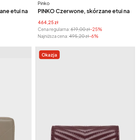
Producent
Pinko
ne etui na
PINKO Czerwone, skórzane etui na
 Chevron
karty Airone Cardholder Chevron
Cena promocyjna
464,25 zł
Cena regularna:
619,00 zł
-25%
Najniższa cena:
495,20 zł
-6%
Okazja