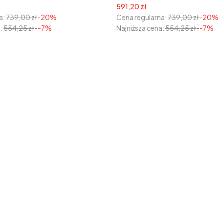
yjna
Cena promocyjna
591,20 zł
a:
739,00 zł
-20%
Cena regularna:
739,00 zł
-20%
:
554,25 zł
--7%
Najniższa cena:
554,25 zł
--7%