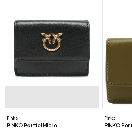
Producent
Producent
Pinko
Pinko
PINKO Portfel Micro
PINKO Port