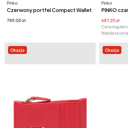
Producent
Producent
Pinko
Pinko
Czerwony portfel Compact Wallet
PINKO czar
podszewk
Cena
Cena promoc
789,00 zł
687,20 zł
Cena regularn
Najniższa cena
Okazja
Okazja