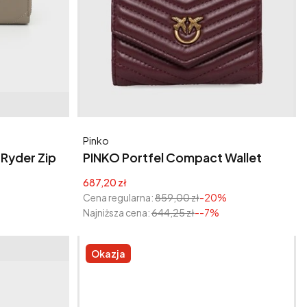
Producent
Pinko
Ryder Zip
PINKO Portfel Compact Wallet
Cena promocyjna
687,20 zł
Cena regularna:
859,00 zł
-20%
Najniższa cena:
644,25 zł
--7%
Okazja