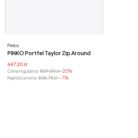
Producent
Pinko
PINKO Portfel Taylor Zip Around
Cena promocyjna
647,20 zł
Cena regularna:
809,00 zł
-20%
Najniższa cena:
606,75 zł
--7%