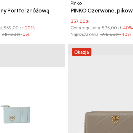
Producent
Pinko
ny Portfel z różową
PINKO Czerwone, pikowa
ą
karty Cardholder Chain
yjna
Cena promocyjna
357,00 zł
a:
859,00 zł
-20%
Cena regularna:
595,00 zł
-40%
:
687,20 zł
-0%
Najniższa cena:
595,00 zł
-40%
Okazja