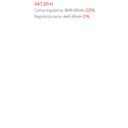
Cena promocyjna
647,20 zł
Cena regularna:
809,00 zł
-20%
Najniższa cena:
647,20 zł
-0%