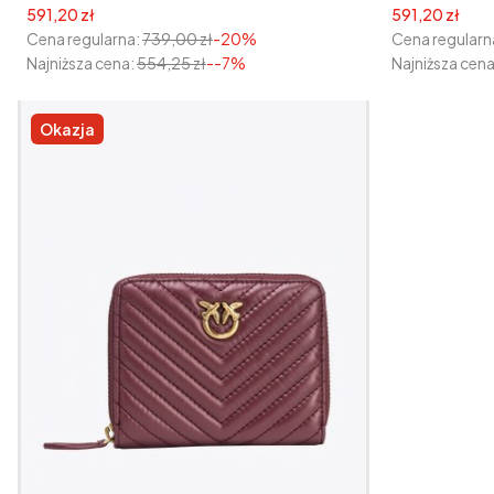
Cena promocyjna
Cena promoc
591,20 zł
591,20 zł
Cena regularna:
739,00 zł
-20%
Cena regularn
Najniższa cena:
554,25 zł
--7%
Najniższa cena
Okazja