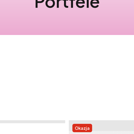
Portfele
Okazja