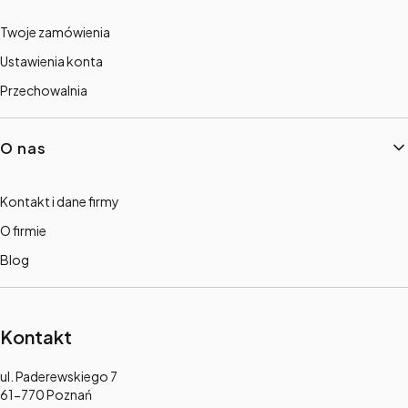
Twoje zamówienia
Ustawienia konta
Przechowalnia
O nas
Kontakt i dane firmy
O firmie
Blog
Kontakt
Adres:
ul. Paderewskiego 7
61-770 Poznań