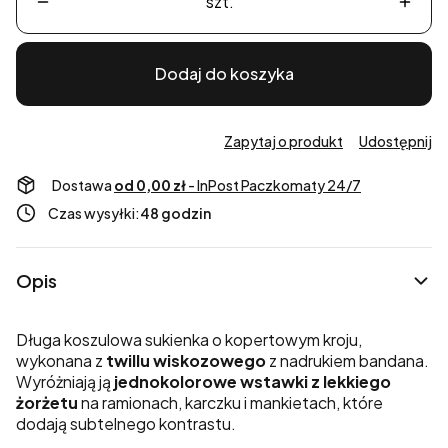
szt.
Dodaj do koszyka
Zapytaj o produkt
Udostępnij
Dostawa
od 0,00 zł
- InPost Paczkomaty 24/7
Czas wysyłki:
48 godzin
Opis
Długa koszulowa sukienka o kopertowym kroju,
wykonana z
twillu wiskozowego
z nadrukiem bandana.
Wyróżniają ją
jednokolorowe wstawki z lekkiego
żorżetu
na ramionach, karczku i mankietach, które
dodają subtelnego kontrastu.