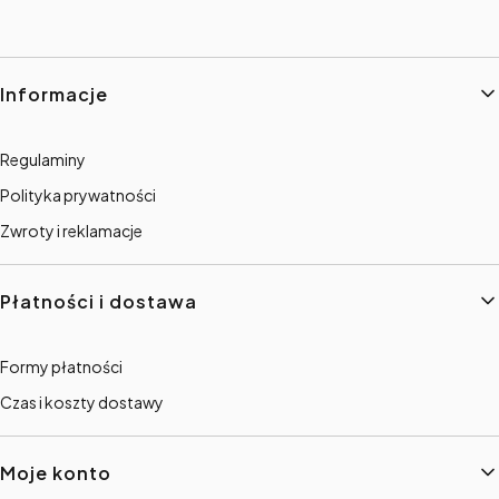
Linki w stopce
Informacje
Regulaminy
Polityka prywatności
Zwroty i reklamacje
Płatności i dostawa
Formy płatności
Czas i koszty dostawy
Moje konto