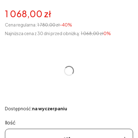
1 068,00 zł
Cena regularna:
1 780,00 zł
-40%
Najniższa cena z 30 dni przed obniżką:
1 068,00 zł
0%
Wybierz wariant produktu:
Poszczególne warianty mogą różnić się ceną
*
Rozmiary 32-46
Wybierz
Dostępność:
na wyczerpaniu
Ilość