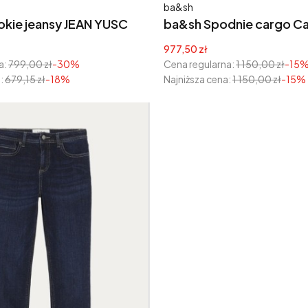
Producent
ba&sh
okie jeansy JEAN YUSC
ba&sh Spodnie cargo Ca
yjna
Cena promocyjna
977,50 zł
a:
799,00 zł
-30%
Cena regularna:
1 150,00 zł
-15
:
679,15 zł
-18%
Najniższa cena:
1 150,00 zł
-15%