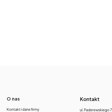
O nas
Kontakt
Kontakt i dane firmy
Adres:
ul. Paderewskiego 7