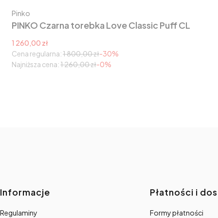
Producent
Pinko
PINKO Czarna torebka Love Classic Puff CL
Cena promocyjna
1 260,00 zł
Cena regularna:
1 800,00 zł
-30%
Najniższa cena:
1 260,00 zł
-0%
Linki w stopce
Informacje
Płatności i do
Regulaminy
Formy płatności