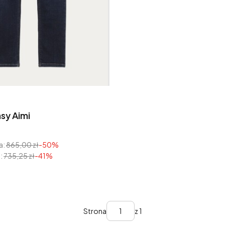
sy Aimi
yjna
a:
865,00 zł
-50%
:
735,25 zł
-41%
Strona
z 1