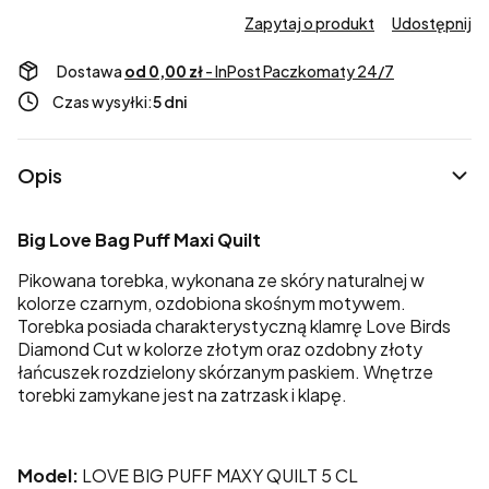
Zapytaj o produkt
Udostępnij
Dostawa
od 0,00 zł
- InPost Paczkomaty 24/7
Czas wysyłki:
5 dni
Opis
Big Love Bag Puff Maxi Quilt
Pikowana torebka, wykonana ze skóry naturalnej w
kolorze czarnym, ozdobiona skośnym motywem.
Torebka posiada charakterystyczną klamrę Love Birds
Diamond Cut w kolorze złotym oraz ozdobny złoty
łańcuszek rozdzielony skórzanym paskiem. Wnętrze
torebki zamykane jest na zatrzask i klapę.
Model:
LOVE BIG PUFF MAXY QUILT 5 CL