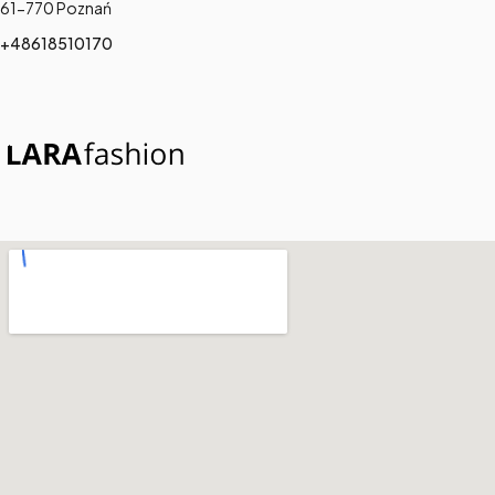
61-770 Poznań
+48618510170