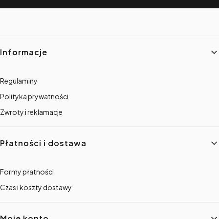
Linki w stopce
Informacje
Regulaminy
Polityka prywatności
Zwroty i reklamacje
Płatności i dostawa
Formy płatności
Czas i koszty dostawy
Moje konto