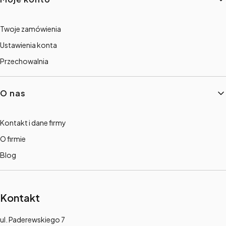
Twoje zamówienia
Ustawienia konta
Przechowalnia
O nas
Kontakt i dane firmy
O firmie
Blog
Kontakt
Adres:
ul. Paderewskiego 7