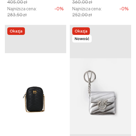
405,00 zł
360,00 zł
Najniższa cena:
-0%
Najniższa cena:
-0%
283,50 zł
252,00 zł
Okazja
Okazja
Nowość