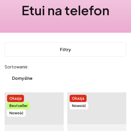
Etui na telefon
Filtry
Lista produktów
Sortowanie:
Domyślne
Okazja
Okazja
Bestseller
Nowość
Nowość