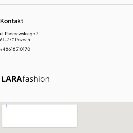
Kontakt
Adres:
ul. Paderewskiego 7
61-770 Poznań
+48618510170