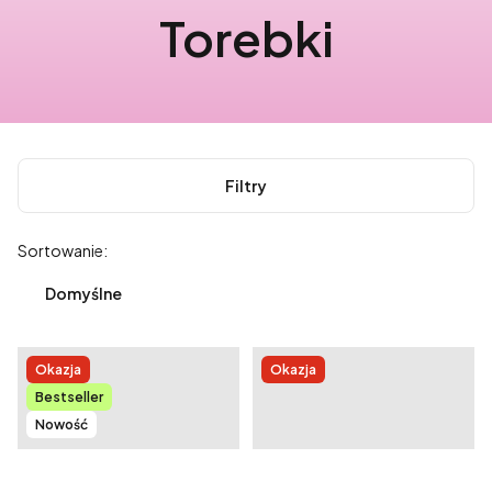
Torebki
Filtry
Lista produktów
Sortowanie:
Domyślne
Okazja
Okazja
Bestseller
Nowość