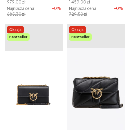
979,00 zł
1 459,00 zł
Najniższa cena:
-0%
Najniższa cena:
-0%
685,30 zł
729,50 zł
Okazja
Okazja
Bestseller
Bestseller