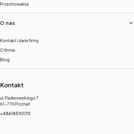
Przechowalnia
O nas
Kontakt i dane firmy
O firmie
Blog
Kontakt
Adres:
ul. Paderewskiego 7
61-770 Poznań
+48618510170