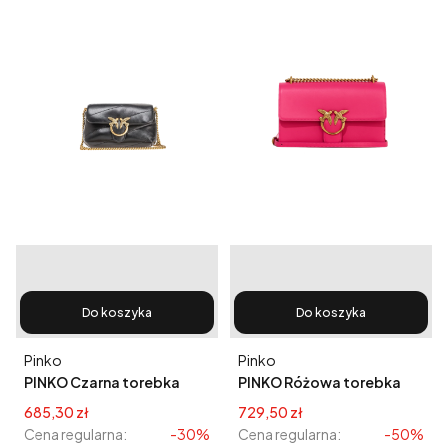
Do koszyka
Do koszyka
Producent
Producent
Pinko
Pinko
PINKO Czarna torebka
PINKO Różowa torebka
Love Micro Puff
Love One Classic DC
Cena promocyjna
Cena promocyjna
685,30 zł
729,50 zł
Cena regularna:
-30%
Cena regularna:
-50%