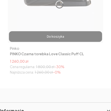
Do koszyka
Producent
Pinko
PINKO Czarna torebka Love Classic Puff CL
Cena promocyjna
1 260,00 zł
Cena regularna:
1 800,00 zł
-30%
Najniższa cena:
1 260,00 zł
-0%
Linki w stopce
Informacje