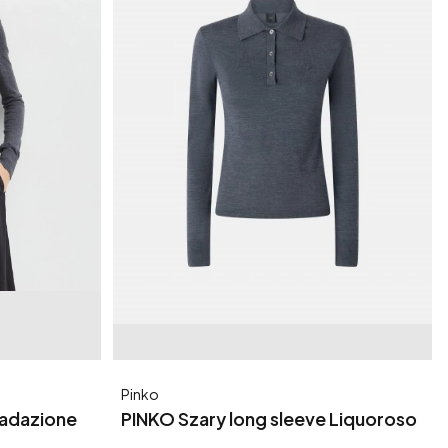
Producent
Pinko
radazione
PINKO Szary long sleeve Liquoroso
Polo