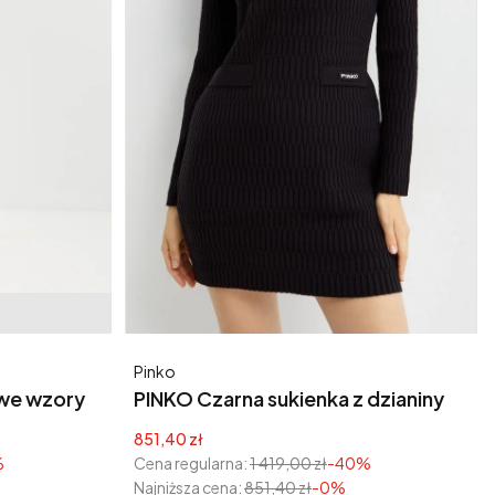
Producent
Pinko
 we wzory
PINKO Czarna sukienka z dzianiny
York Chocolate
Cena promocyjna
851,40 zł
%
Cena regularna:
1 419,00 zł
-40%
Najniższa cena:
851,40 zł
-0%