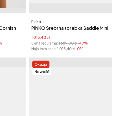
Producent
Pinko
Cornish
PINKO Srebrna torebka Saddle Mini
Cena promocyjna
1 013,40 zł
%
Cena regularna:
1 689,00 zł
-40%
Najniższa cena:
1 013,40 zł
-0%
Okazja
Nowość