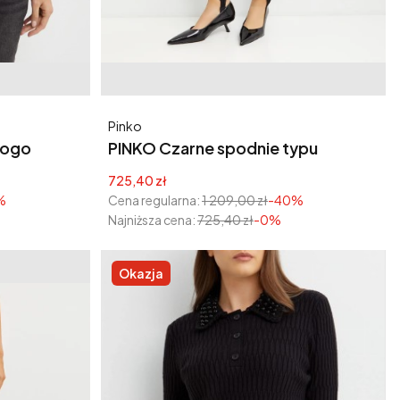
Producent
Pinko
logo
PINKO Czarne spodnie typu
narciarki Plauto
Cena promocyjna
725,40 zł
%
Cena regularna:
1 209,00 zł
-40%
Najniższa cena:
725,40 zł
-0%
Okazja