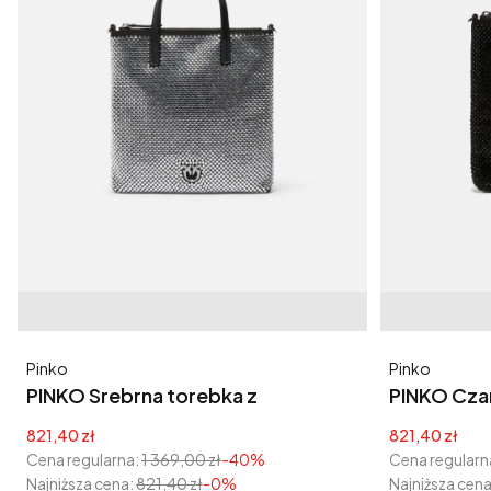
Producent
Producent
Pinko
Pinko
PINKO Srebrna torebka z
PINKO Czar
cyrkoniami Mini Shopper
Mini Shopp
Cena promocyjna
Cena promoc
821,40 zł
821,40 zł
Cena regularna:
1 369,00 zł
-40%
Cena regularn
Najniższa cena:
821,40 zł
-0%
Najniższa cena