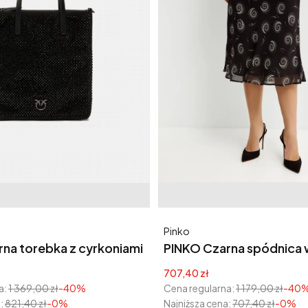
Producent
Pinko
na torebka z cyrkoniami
PINKO Czarna spódnica
er
Pavese
yjna
Cena promocyjna
707,40 zł
a:
1 369,00 zł
-40%
Cena regularna:
1 179,00 zł
-40
:
821,40 zł
-0%
Najniższa cena:
707,40 zł
-0%