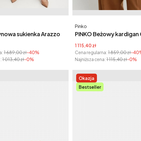
Producent
Pinko
ynowa sukienka Arazzo
PINKO Beżowy kardigan 
Rex
yjna
Cena promocyjna
1 115,40 zł
a:
1 689,00 zł
-40%
Cena regularna:
1 859,00 zł
-40
:
1 013,40 zł
-0%
Najniższa cena:
1 115,40 zł
-0%
Okazja
Bestseller