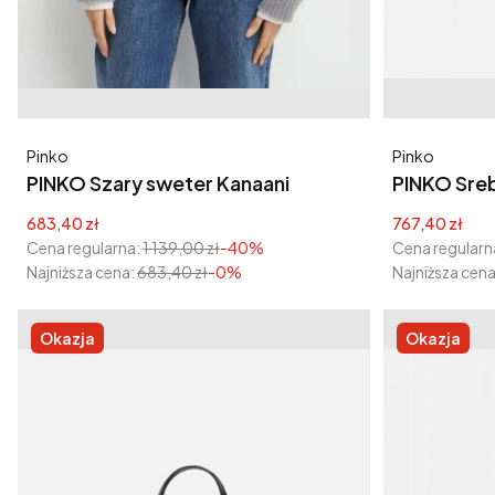
Producent
Producent
Pinko
Pinko
PINKO Szary sweter Kanaani
PINKO Sreb
Gemma
Cena promocyjna
Cena promoc
683,40 zł
767,40 zł
Cena regularna:
1 139,00 zł
-40%
Cena regularn
Najniższa cena:
683,40 zł
-0%
Najniższa cena
Okazja
Okazja