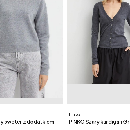
Producent
Pinko
ry sweter z dodatkiem
PINKO Szary kardigan G
erdolino