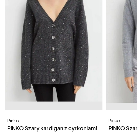
Producent
Producent
Pinko
Pinko
PINKO Szary kardigan z cyrkoniami
PINKO Sza
Archetti
kaszmiru V