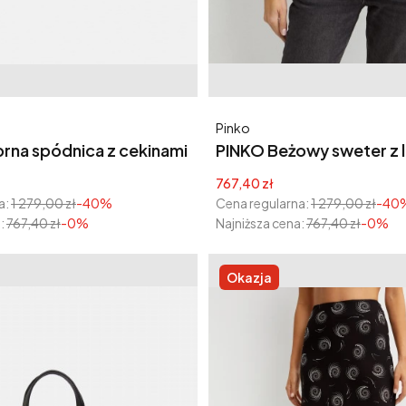
Producent
Pinko
rna spódnica z cekinami
PINKO Beżowy sweter z 
Emporio Maglia
yjna
Cena promocyjna
767,40 zł
a:
1 279,00 zł
-40%
Cena regularna:
1 279,00 zł
-40
:
767,40 zł
-0%
Najniższa cena:
767,40 zł
-0%
Okazja