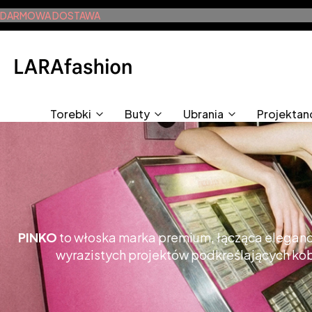
DARMOWA DOSTAWA
Torebki
Buty
Ubrania
Projektan
PINKO
to włoska marka premium, łącząca eleganc
wyrazistych projektów podkreślających kob