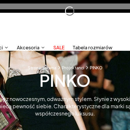
ci
Akcesoria
SALE
Tabela rozmiarów
Strona główna
Projektanci
PINKO
PINKO
ję z nowoczesnym, odważnym stylem. Słynie z wysoki
iecą pewność siebie. Charakterystyczne dla marki s
współczesnego luksusu.