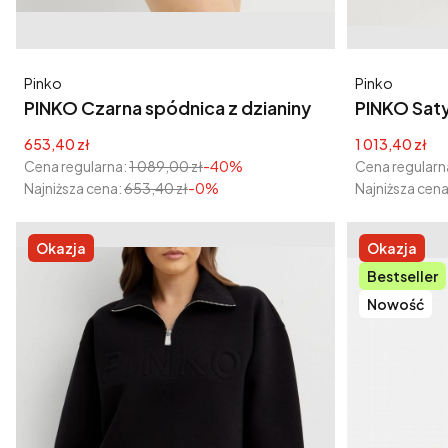
Producent
Producent
Pinko
Pinko
PINKO Czarna spódnica z dzianiny
PINKO Sat
Exotic
Cena promocyjna
Cena promoc
653,40 zł
1 013,40 zł
Cena regularna:
1 089,00 zł
-40%
Cena regularn
Najniższa cena:
653,40 zł
-0%
Najniższa cena
Okazja
Okazja
Bestseller
Nowość