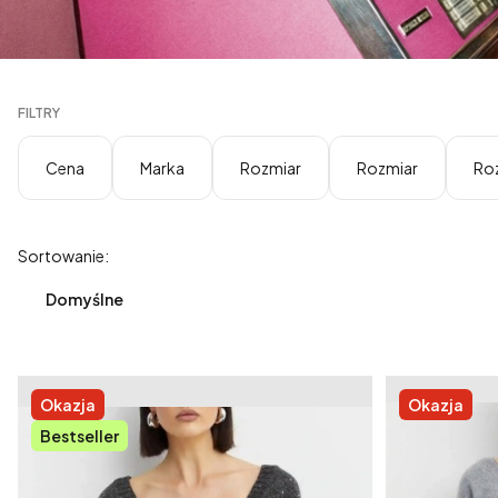
FILTRY
Cena
Marka
Rozmiar
Rozmiar
Ro
Koniec filtrów
Lista produktów
Sortowanie:
Domyślne
Okazja
Okazja
Bestseller