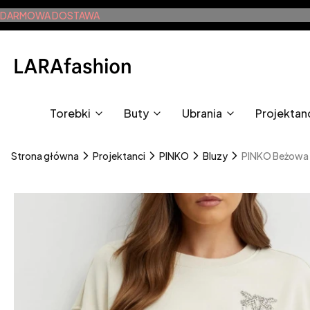
DARMOWA DOSTAWA
Torebki
Buty
Ubrania
Projektan
Strona główna
Projektanci
PINKO
Bluzy
PINKO Beżowa b