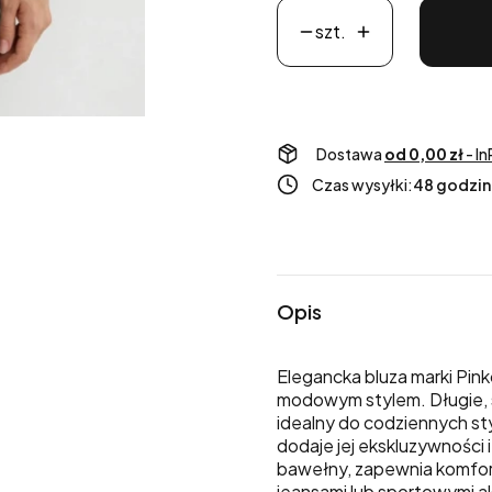
szt.
Dostawa
od 0,00 zł
- I
Czas wysyłki:
48 godzin
Opis
Elegancka bluza marki Pink
modowym stylem. Długie, s
idealny do codziennych styl
dodaje jej ekskluzywności 
bawełny, zapewnia komfort
jeansami lub sportowymi a