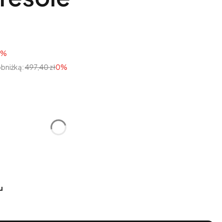
0%
obniżką:
497,40 zł
0%
tu:
óżnić się ceną
u