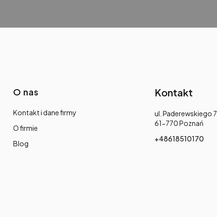
O nas
Kontakt
Kontakt i dane firmy
Adres:
ul. Paderewskiego 7
61-770 Poznań
O firmie
+48618510170
Blog