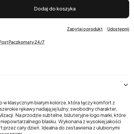
Dodaj do koszyka
Zapytaj o produkt
Udostępnij
nPost Paczkomaty 24/7
o w klasycznym białym kolorze, która łączy komfort z
zerokie rękawy nadają jej luźny, swobodny charakter,
izacji. Na przodzie subtelne, biżuteryjne logo marki, które
i niepowtarzalnego blasku. Wykonana z wysokiej jakości
 przez cały dzień. Idealna do zestawienia z ulubionymi
kcesoriami.