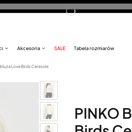
ci
Akcesoria
SALE
Tabela rozmiarów
luza Love Birds Ceresole
PINKO B
Birds Ce