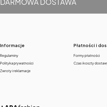
DARMOWA DOSTAWA
Linki w stopce
Informacje
Płatności i do
Regulaminy
Formy płatności
Polityka prywatności
Czas i koszty dostaw
Zwroty i reklamacje