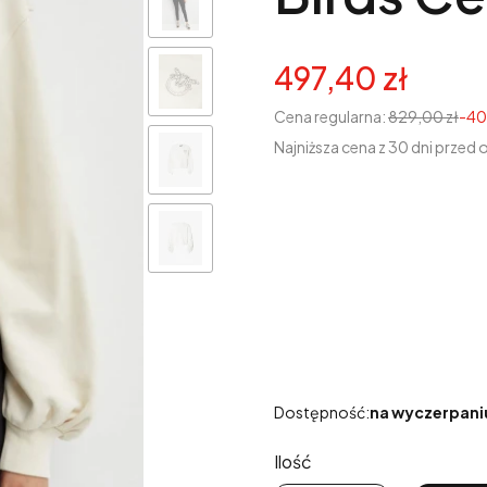
497,40 zł
Cena regularna:
829,00 zł
-4
Najniższa cena z 30 dni przed 
Wybierz wariant produk
Poszczególne warianty mogą r
*
Rozmiar
Wybierz
Dostępność:
na wyczerpani
Ilość