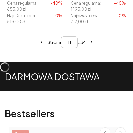
Cena regularna:
-40%
Cena regularna:
-40%
MARMOLADA
855,00 zł
1 195,00 zł
Najniższa cena:
-0%
Najniższa cena:
-0%
513,00 zł
717,00 zł
Strona
z 34
DARMOWA DOSTAWA
Bestsellers