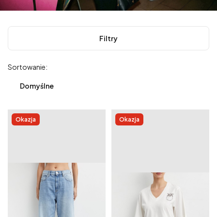
Filtry
Lista produktów
Sortowanie:
Domyślne
Okazja
Okazja