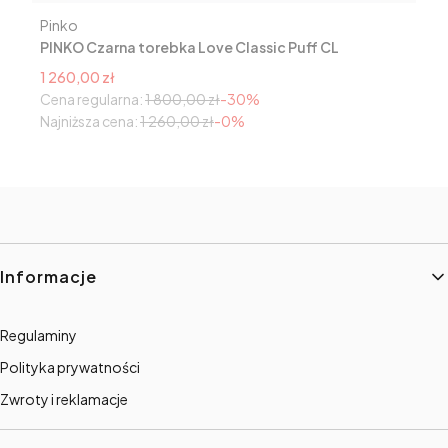
Producent
Pinko
PINKO Czarna torebka Love Classic Puff CL
Cena promocyjna
1 260,00 zł
Cena regularna:
1 800,00 zł
-30%
Najniższa cena:
1 260,00 zł
-0%
Linki w stopce
Informacje
Regulaminy
Polityka prywatności
Zwroty i reklamacje