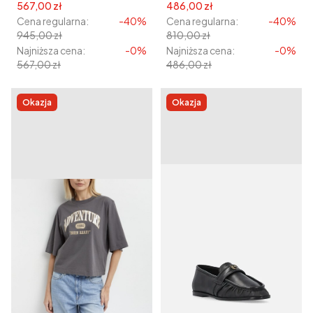
Cena promocyjna
Cena promocyjna
567,00 zł
486,00 zł
Cena regularna:
-40%
Cena regularna:
-40%
945,00 zł
810,00 zł
Najniższa cena:
-0%
Najniższa cena:
-0%
567,00 zł
486,00 zł
Okazja
Okazja