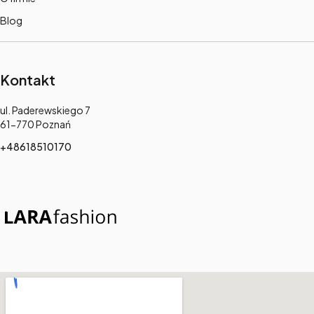
Blog
Kontakt
Adres:
ul. Paderewskiego 7
61-770 Poznań
+48618510170