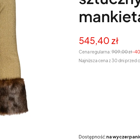
mankiet
545,40 zł
Cena regularna:
909,00 zł
-4
Najniższa cena z 30 dni przed 
Wybierz wariant produk
Poszczególne warianty mogą r
*
Rozmiar
Wybierz
Dostępność:
na wyczerpani