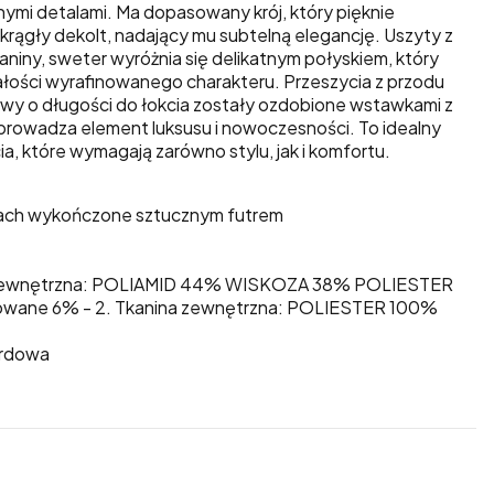
nymi detalami. Ma dopasowany krój, który pięknie
krągły dekolt, nadający mu subtelną elegancję. Uszyty z
ianiny, sweter wyróżnia się delikatnym połyskiem, który
całości wyrafinowanego charakteru. Przeszycia z przodu
kawy o długości do łokcia zostały ozdobione wstawkami z
prowadza element luksusu i nowoczesności. To idealny
a, które wymagają zarówno stylu, jak i komfortu.
wach wykończone sztucznym futrem
na zewnętrzna: POLIAMID 44% WISKOZA 38% POLIESTER
owane 6% - 2. Tkanina zewnętrzna: POLIESTER 100%
ardowa