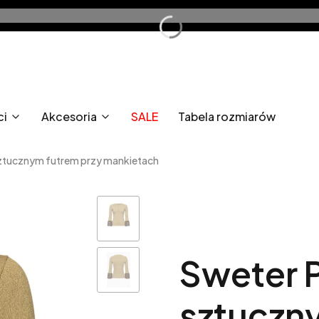
ci
Akcesoria
SALE
Tabela rozmiarów
ztucznym futrem przy mankietach
Sweter 
sztuczn