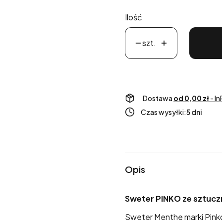
Ilość
szt.
Dostawa
od 0,00 zł
- I
Czas wysyłki:
5 dni
Opis
Sweter PINKO ze sztuc
Sweter Menthe marki Pinko