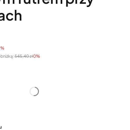
ach
0%
obniżką:
545,40 zł
0%
tu:
óżnić się ceną
u