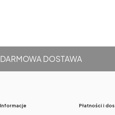
DARMOWA DOSTAWA
Linki w stopce
Informacje
Płatności i do