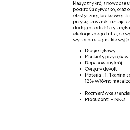
klasyczny krój z nowoczes
podkreśla sylwetkę, oraz o
elastycznej, lureksowej dz
przyciąga wzrok i nadaje 
dodają mu struktury, a rę
ekologicznego futra, co w
wybór na eleganckie wyjści
Długie rękawy
Mankiety przy ręka
Dopasowany krój
Okrągły dekolt
Materiał: 1. Tkani
12% Włókno metaliz
Rozmiarówka stand
Producent: PINKO