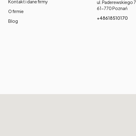
Kontakt i dane firmy
Adres:
ul. Paderewskiego 7
61-770 Poznań
O firmie
+48618510170
Blog