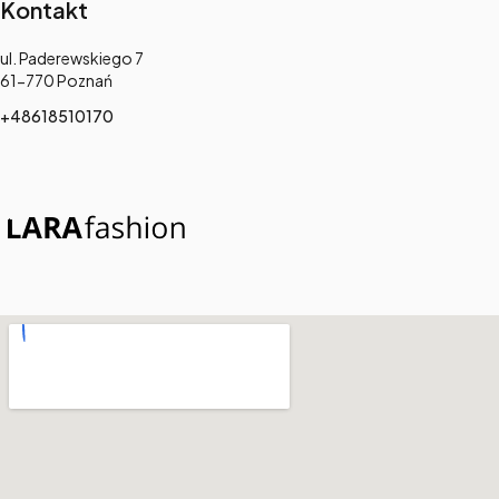
Kontakt
Adres:
ul. Paderewskiego 7
61-770 Poznań
+48618510170