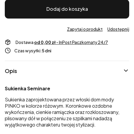
Dodaj do koszyka
Zapytaj o produkt
Udostępnij
Dostawa
od 0,00 zł
- InPost Paczkomaty 24/7
Czas wysyłki:
5 dni
Opis
Sukienka Seminare
Sukienka zaprojektowana przez włoski dom mody
PINKO w kolorze różowym. Koronkowe ozdobne
wykończenia, cienkie ramiączka oraz rozkloszowany,
plisowany dół w połączeniu ze szpilkami nadadzą
wyjątkowego charakteru twojej stylizacji.