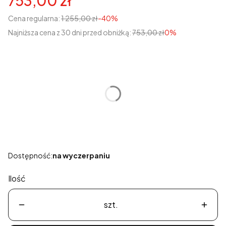
753,00 zł
Cena regularna:
1 255,00 zł
-40%
Najniższa cena z 30 dni przed obniżką:
753,00 zł
0%
Wybierz wariant produktu:
Poszczególne warianty mogą różnić się ceną
*
Rozmiar
Wybierz
Dostępność:
na wyczerpaniu
Ilość
szt.