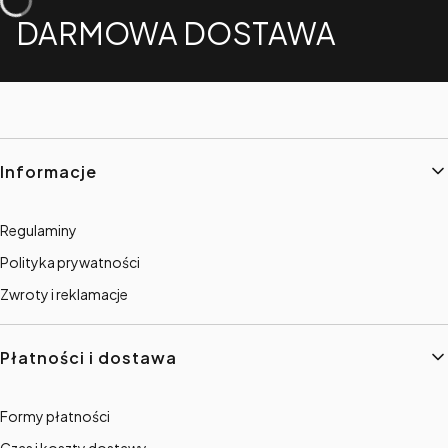
DARMOWA DOSTAWA
Linki w stopce
Informacje
Regulaminy
Polityka prywatności
Zwroty i reklamacje
Płatności i dostawa
Formy płatności
Czas i koszty dostawy