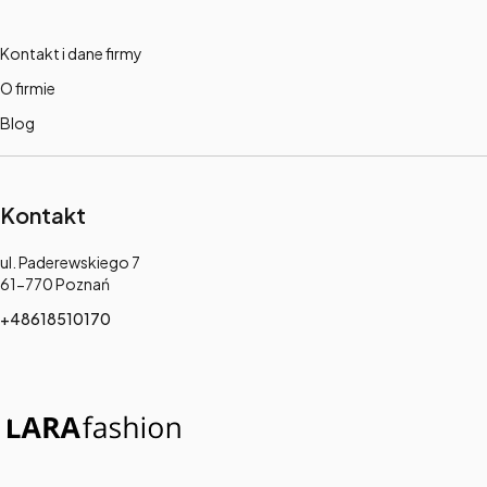
Kontakt i dane firmy
O firmie
Blog
Kontakt
Adres:
ul. Paderewskiego 7
61-770 Poznań
+48618510170