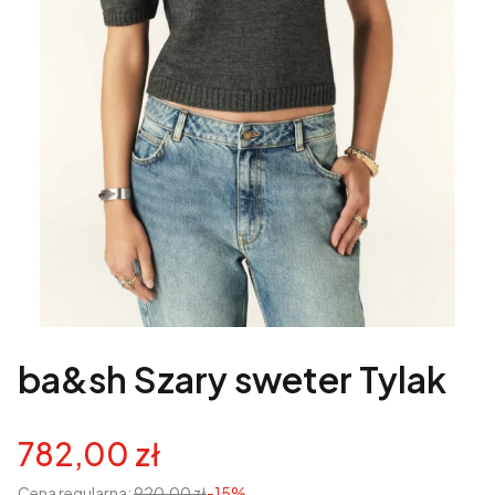
ba&sh Szary sweter Tylak
782,00 zł
Cena regularna:
920,00 zł
-15%