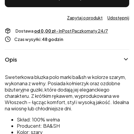
Zapytaj o produkt
Udostępnij
Dostawa
od 0,00 zł
- InPost Paczkomaty 24/7
Czas wysyłki:
48 godzin
Opis
Sweterkowa bluzka polo marki ba&sh w kolorze szarym,
wykonana z wełny. Posiada kołnierzyk oraz ozdobne
biżuteryjne guziki, które dodają jej eleganckiego
charakteru. Z krótkim rękawem, wyprodukowana we
Włoszech – łącząc komfort, styl i wysoką jakość. Idealna
na wiosnę lub chłodniejsze dni.
Skład: 100% wełna
Producent: BA&SH
Kolor: szary