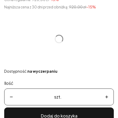
Najniższa cena z 30 dni przed obniżką:
920,00 zł
-15%
Wybierz wariant produktu:
Poszczególne warianty mogą różnić się ceną
*
Rozmiary 0-3
Wybierz
Dostępność:
na wyczerpaniu
Ilość
szt.
Dodaj do koszyka