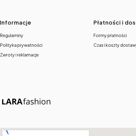
Linki w stopce
Informacje
Płatności i do
Regulaminy
Formy płatności
Polityka prywatności
Czas i koszty dostaw
Zwroty i reklamacje