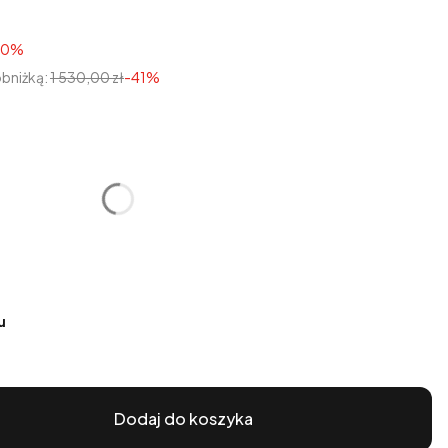
50%
obniżką:
1 530,00 zł
-41%
tu:
óżnić się ceną
u
Dodaj do koszyka