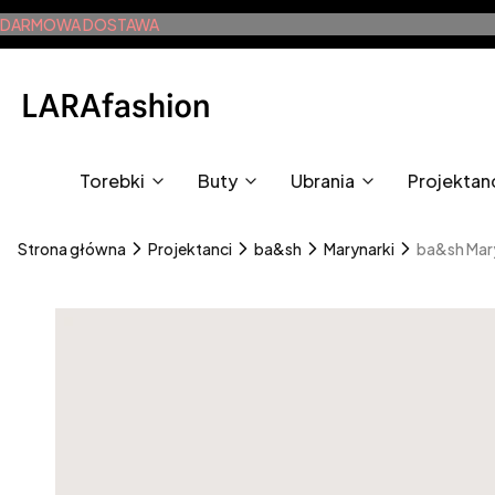
DARMOWA DOSTAWA
Torebki
Buty
Ubrania
Projektan
Strona główna
Projektanci
ba&sh
Marynarki
ba&sh Mar