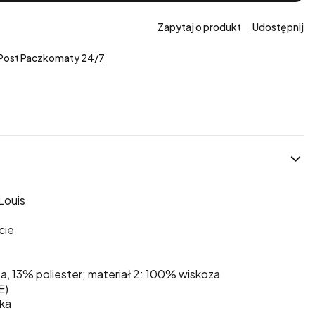
Zapytaj o produkt
Udostępnij
nPost Paczkomaty 24/7
Louis
cie
a, 13% poliester; materiał 2: 100% wiskoza
E)
wka