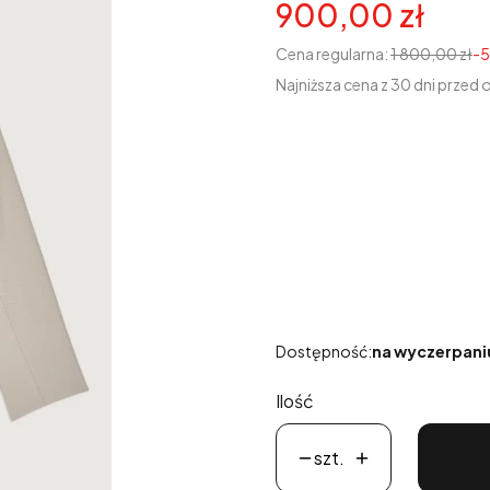
900,00 zł
Cena regularna:
1 800,00 zł
-
Najniższa cena z 30 dni przed 
Wybierz wariant produk
Poszczególne warianty mogą r
*
Rozmiary 0-3
Wybierz
Dostępność:
na wyczerpani
Ilość
szt.