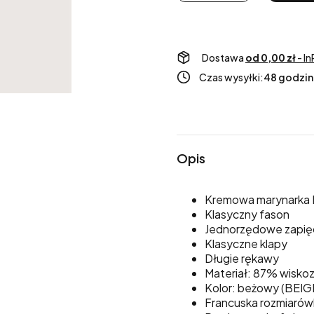
Dostawa
od 0,00 zł
- I
Czas wysyłki:
48 godzin
Opis
Kremowa marynarka 
Klasyczny fason
Jednorzędowe zapię
Klasyczne klapy
Długie rękawy
Materiał: 87% wiskoz
Kolor: beżowy (BEIG
Francuska rozmiaró