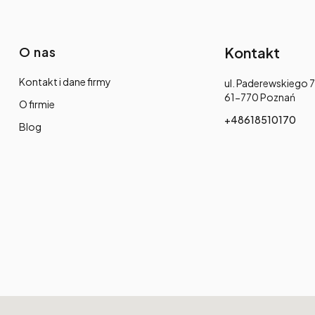
O nas
Kontakt
Kontakt i dane firmy
Adres:
ul. Paderewskiego 7
61-770 Poznań
O firmie
+48618510170
Blog