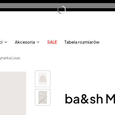
ci
Akcesoria
SALE
Tabela rozmiarów
ynarka Louis
ba&sh M