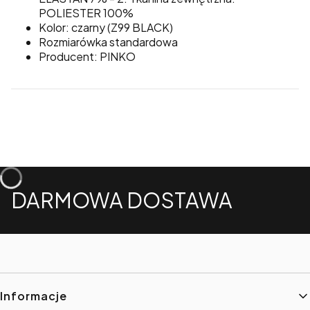
POLIESTER 100%
Kolor: czarny (Z99 BLACK)
Rozmiarówka standardowa
Producent: PINKO
DARMOWA DOSTAWA
Linki w stopce
Informacje