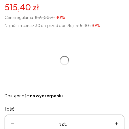
515,40 zł
Cena regularna:
859,00 zł
-40%
Najniższa cena z 30 dni przed obniżką:
515,40 zł
0%
Wybierz wariant produktu:
Poszczególne warianty mogą różnić się ceną
*
Rozmiar
Wybierz
Dostępność:
na wyczerpaniu
Ilość
szt.