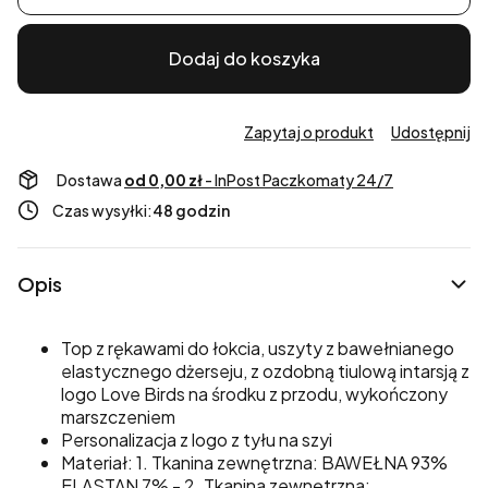
Dodaj do koszyka
Zapytaj o produkt
Udostępnij
Dostawa
od 0,00 zł
- InPost Paczkomaty 24/7
Czas wysyłki:
48 godzin
Opis
Top z rękawami do łokcia, uszyty z bawełnianego
elastycznego dżerseju, z ozdobną tiulową intarsją z
logo Love Birds na środku z przodu, wykończony
marszczeniem
Personalizacja z logo z tyłu na szyi
Materiał: 1. Tkanina zewnętrzna: BAWEŁNA 93%
ELASTAN 7% - 2. Tkanina zewnętrzna: