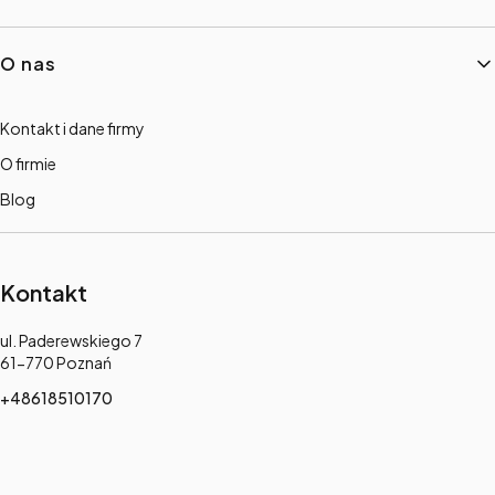
O nas
Kontakt i dane firmy
O firmie
Blog
Kontakt
Adres:
ul. Paderewskiego 7
61-770 Poznań
+48618510170