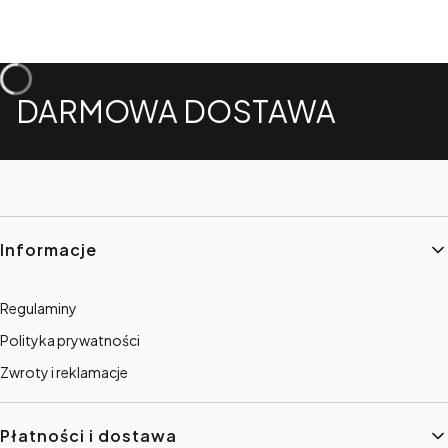
DARMOWA DOSTAWA
Linki w stopce
Informacje
Regulaminy
Polityka prywatności
Zwroty i reklamacje
Płatności i dostawa