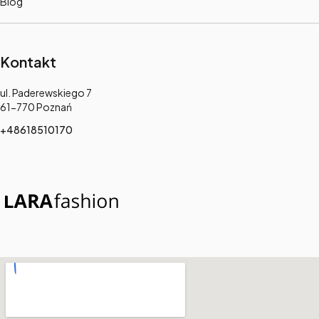
Blog
Kontakt
Adres:
ul. Paderewskiego 7
61-770 Poznań
+48618510170