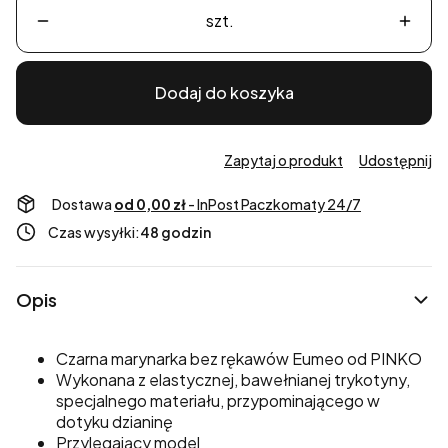
szt.
Dodaj do koszyka
Zapytaj o produkt
Udostępnij
Dostawa
od 0,00 zł
- InPost Paczkomaty 24/7
Czas wysyłki:
48 godzin
Opis
Czarna marynarka bez rękawów Eumeo od PINKO
Wykonana z elastycznej, bawełnianej trykotyny,
specjalnego materiału, przypominającego w
dotyku dzianinę
Przylegający model