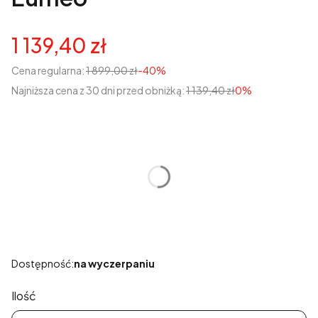
1 139,40 zł
Cena regularna:
1 899,00 zł
-40%
Najniższa cena z 30 dni przed obniżką:
1 139,40 zł
0%
Wybierz wariant produktu:
Poszczególne warianty mogą różnić się ceną
*
Rozmiar
Wybierz
Dostępność:
na wyczerpaniu
Ilość