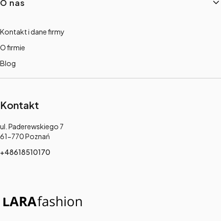
O nas
Kontakt i dane firmy
O firmie
Blog
Kontakt
Adres:
ul. Paderewskiego 7
61-770 Poznań
+48618510170