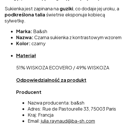
Sukienka jest zapinana na
guziki
, co dodaje jej uroku, a
podkreślona talia
świetnie eksponuje kobiecą
sylwetkę.
Marka:
Ba&sh
Nazwa:
Czarna sukienka z kontrastowym wzorem
Kolor:
czarny
Materiał
51% WISKOZA ECOVERO / 49% WISKOZA
Odpowiedzialność za produkt
Producent
Nazwa producenta: ba&sh
Adres: Rue de Pastourelle 33, 75003 Paris
Kraj: Francja
Email:
julia.raynaud@ba-sh.com