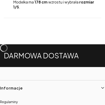
Modelka ma
178 cm
wzrostu i wybrała
rozmiar
1/S
.
DARMOWA DOSTAWA
Linki w stopce
Informacje
Regulaminy