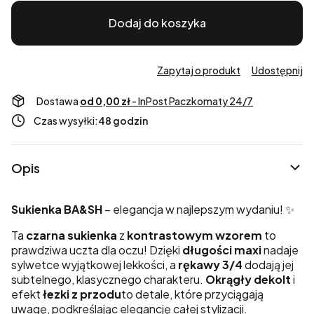
Dodaj do koszyka
Zapytaj o produkt
Udostępnij
Dostawa
od 0,00 zł
- InPost Paczkomaty 24/7
Czas wysyłki:
48 godzin
Opis
Sukienka BA&SH
– elegancja w najlepszym wydaniu! ✨
Ta
czarna sukienka
z
kontrastowym wzorem
to
prawdziwa uczta dla oczu! Dzięki
długości maxi
nadaje
sylwetce wyjątkowej lekkości, a
rękawy 3/4
dodają jej
subtelnego, klasycznego charakteru.
Okrągły dekolt
i
efekt
łezki z przodu
to detale, które przyciągają
uwagę, podkreślając elegancję całej stylizacji.