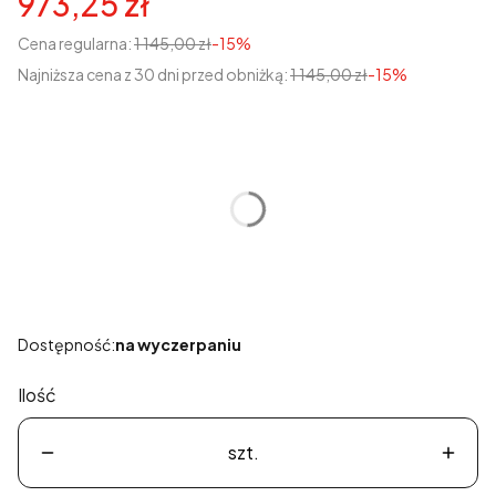
973,25 zł
Cena regularna:
1 145,00 zł
-15%
Najniższa cena z 30 dni przed obniżką:
1 145,00 zł
-15%
Wybierz wariant produktu:
Poszczególne warianty mogą różnić się ceną
*
Rozmiary 0-3
Wybierz
Dostępność:
na wyczerpaniu
Ilość
szt.