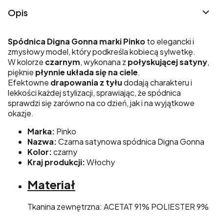
Opis
Spódnica Digna Gonna marki Pinko
to elegancki i
zmysłowy model, który podkreśla kobiecą sylwetkę.
W kolorze
czarnym
, wykonana z
połyskującej satyny
,
pięknie
płynnie układa się na ciele
.
Efektowne
drapowania z tyłu
dodają charakteru i
lekkości każdej stylizacji, sprawiając, że spódnica
sprawdzi się zarówno na co dzień, jak i na wyjątkowe
okazje.
Marka:
Pinko
Nazwa:
Czarna satynowa spódnica Digna Gonna
Kolor:
czarny
Kraj produkcji:
Włochy
Materiał
Tkanina zewnętrzna: ACETAT 91% POLIESTER 9%