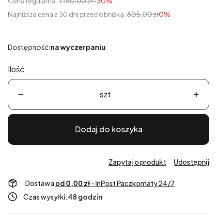
Cena regularna:
1 150,00 zł
-30%
Najniższa cena z 30 dni przed obniżką:
805,00 zł
0%
Dostępność:
na wyczerpaniu
Ilość
szt.
Dodaj do koszyka
Zapytaj o produkt
Udostępnij
Dostawa
od 0,00 zł
- InPost Paczkomaty 24/7
Czas wysyłki:
48 godzin