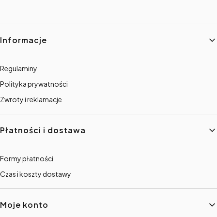
Linki w stopce
Informacje
Regulaminy
Polityka prywatności
Zwroty i reklamacje
Płatności i dostawa
Formy płatności
Czas i koszty dostawy
Moje konto