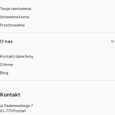
Twoje zamówienia
Ustawienia konta
Przechowalnia
O nas
Kontakt i dane firmy
O firmie
Blog
Kontakt
Adres:
ul. Paderewskiego 7
61-770 Poznań