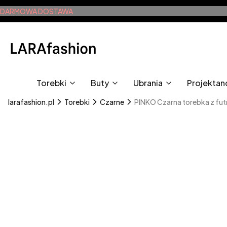
DARMOWA DOSTAWA
Torebki
Buty
Ubrania
Projektan
larafashion.pl
Torebki
Czarne
PINKO Czarna torebka z futr