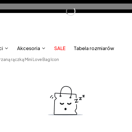
ci
Akcesoria
SALE
Tabela rozmiarów
zaną rączką Mini Love Bag Icon