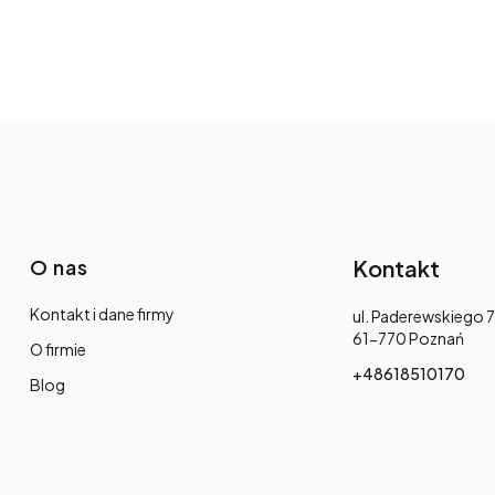
O nas
Kontakt
Kontakt i dane firmy
Adres:
ul. Paderewskiego 7
61-770 Poznań
O firmie
+48618510170
Blog