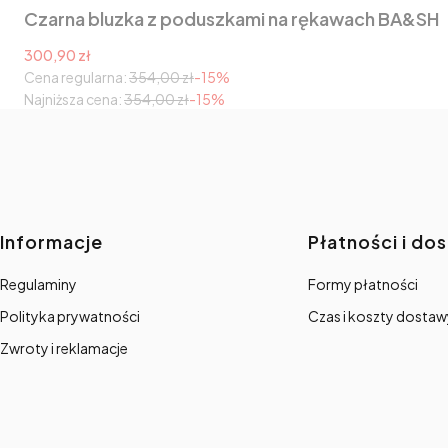
Czarna bluzka z poduszkami na rękawach BA&SH
Cena promocyjna
300,90 zł
Cena regularna:
354,00 zł
-15%
Najniższa cena:
354,00 zł
-15%
Linki w stopce
Informacje
Płatności i do
Regulaminy
Formy płatności
Polityka prywatności
Czas i koszty dostaw
Zwroty i reklamacje