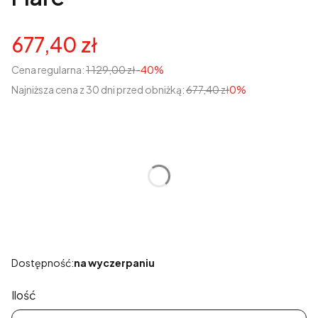
677,40 zł
Cena regularna:
1 129,00 zł
-40%
Najniższa cena z 30 dni przed obniżką:
677,40 zł
0%
Wybierz wariant produktu:
Poszczególne warianty mogą różnić się ceną
*
Rozmiar
Wybierz
Dostępność:
na wyczerpaniu
Ilość