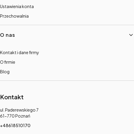
Ustawienia konta
Przechowalnia
O nas
Kontakt i dane firmy
O firmie
Blog
Kontakt
Adres:
ul. Paderewskiego 7
61-770 Poznań
+48618510170