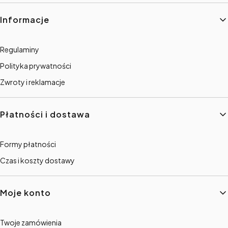
Linki w stopce
Informacje
Regulaminy
Polityka prywatności
Zwroty i reklamacje
Płatności i dostawa
Formy płatności
Czas i koszty dostawy
Moje konto
Twoje zamówienia