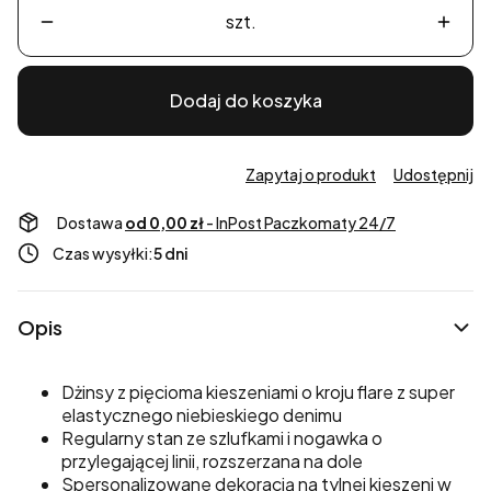
szt.
Dodaj do koszyka
Zapytaj o produkt
Udostępnij
Dostawa
od 0,00 zł
- InPost Paczkomaty 24/7
Czas wysyłki:
5 dni
Opis
Dżinsy z pięcioma kieszeniami o kroju flare z super
elastycznego niebieskiego denimu
Regularny stan ze szlufkami i nogawka o
przylegającej linii, rozszerzana na dole
Spersonalizowane dekoracją na tylnej kieszeni w