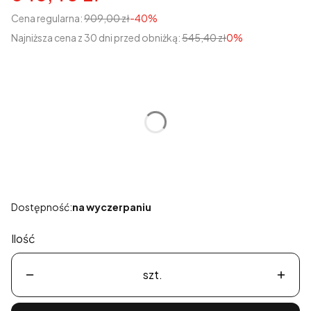
Cena regularna:
909,00 zł
-40%
Najniższa cena z 30 dni przed obniżką:
545,40 zł
0%
Wybierz wariant produktu:
Poszczególne warianty mogą różnić się ceną
*
Rozmiar
Wybierz
Dostępność:
na wyczerpaniu
Ilość
szt.