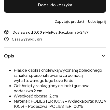
Dodaj do koszyka
Zapytaj o produkt
Udostępnij
Dostawa
od 0,00 zł
- InPost Paczkomaty 24/7
Czas wysyłki:
5 dni
Opis
Płaskie klapki z cholewką wykonaną z plecionego
sznurka, spersonalizowane za pomocą
wyhaftowanego logo Love Birds
Odsłonięty zaokrąglony czubek i gumowa
podeszwa 2 cm
Wysokość obcasa: 2 cm
Materiał: POLIESTER 100% - Wkładka buta: KOZA
100% - Podeszwa: POLIESTER 100%