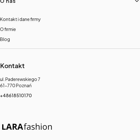
O nas
Kontakt i dane firmy
O firmie
Blog
Kontakt
Adres:
ul. Paderewskiego 7
61-770 Poznań
+48618510170