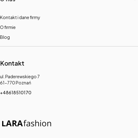
Kontakt i dane firmy
O firmie
Blog
Kontakt
Adres:
ul. Paderewskiego 7
61-770 Poznań
+48618510170