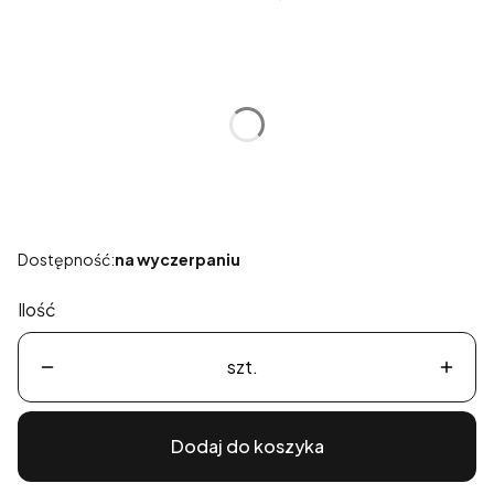
Wybierz wariant produktu:
Poszczególne warianty mogą różnić się ceną
*
Rozmiar
Wybierz
Dostępność:
na wyczerpaniu
Ilość
szt.
Dodaj do koszyka