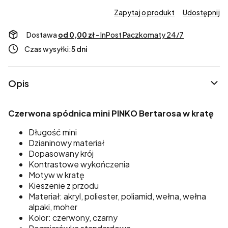
Zapytaj o produkt
Udostępnij
Dostawa
od 0,00 zł
- InPost Paczkomaty 24/7
Czas wysyłki:
5 dni
Opis
Czerwona spódnica mini PINKO Bertarosa w kratę
Długość mini
Dzianinowy materiał
Dopasowany krój
Kontrastowe wykończenia
Motyw w kratę
Kieszenie z przodu
Materiał: akryl, poliester, poliamid, wełna, wełna
alpaki, moher
Kolor: czerwony, czarny