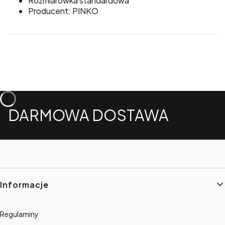
Rozmiarówka standardowa
Producent: PINKO
DARMOWA DOSTAWA
Linki w stopce
Informacje
Regulaminy