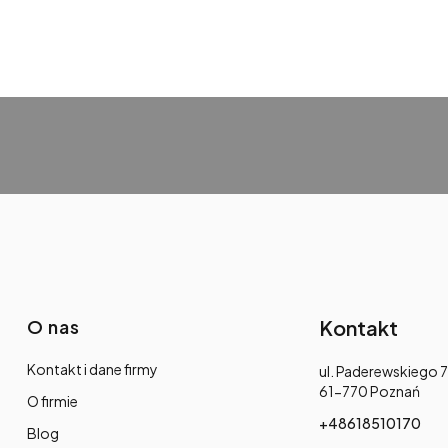
O nas
Kontakt
Kontakt i dane firmy
Adres:
ul. Paderewskiego 7
61-770 Poznań
O firmie
+48618510170
Blog