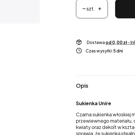
szt.
Dostawa
od 0,00 zł
- I
Czas wysyłki:
5 dni
Opis
Sukienka Unire
Czarna sukienka włoskiej
przewiewnego materiału,
kwiaty oraz dekolt w kształ
sprawia, że sukienka ideal