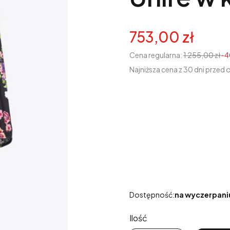
753,00 zł
Cena regularna:
1 255,00 zł
-
Najniższa cena z 30 dni przed 
Wybierz wariant produk
Poszczególne warianty mogą r
*
Rozmiar
Wybierz
Dostępność:
na wyczerpani
Ilość