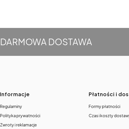
DARMOWA DOSTAWA
Linki w stopce
Informacje
Płatności i do
Regulaminy
Formy płatności
Polityka prywatności
Czas i koszty dostaw
Zwroty i reklamacje