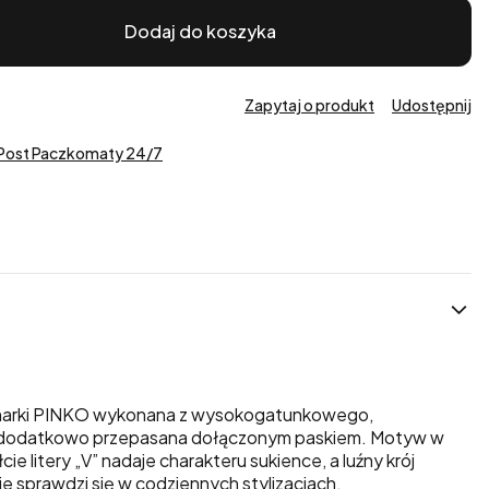
Dodaj do koszyka
Zapytaj o produkt
Udostępnij
nPost Paczkomaty 24/7
 marki PINKO wykonana z wysokogatunkowego,
 dodatkowo przepasana dołączonym paskiem. Motyw w
cie litery „V” nadaje charakteru sukience, a luźny krój
nie sprawdzi się w codziennych stylizacjach.