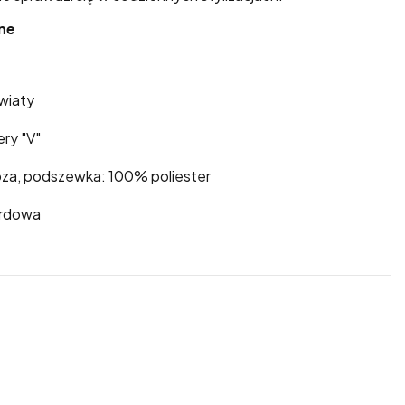
ne
wiaty
ery "V"
oza, podszewka: 100% poliester
ardowa