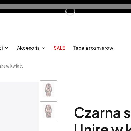
ci
Akcesoria
SALE
Tabela rozmiarów
ire w kwiaty
Czarna 
Unire w 