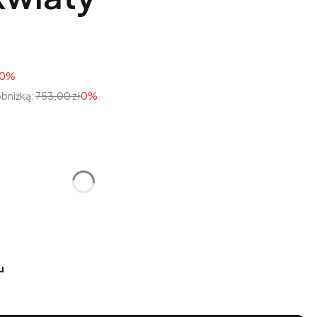
40%
obniżką:
753,00 zł
0%
tu:
óżnić się ceną
u