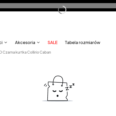
ci
Akcesoria
SALE
Tabela rozmiarów
 Czarna kurtka Collirio Caban