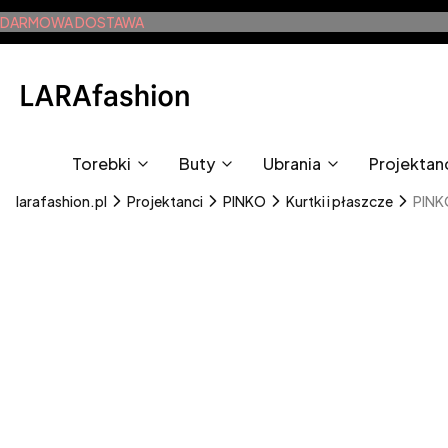
DARMOWA DOSTAWA
Torebki
Buty
Ubrania
Projektan
larafashion.pl
Projektanci
PINKO
Kurtki i płaszcze
PINKO