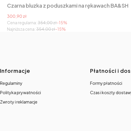
Czarna bluzka z poduszkami na rękawach BA&SH
Cena promocyjna
300,90 zł
Cena regularna:
354,00 zł
-15%
Najniższa cena:
354,00 zł
-15%
Linki w stopce
Informacje
Płatności i do
Regulaminy
Formy płatności
Polityka prywatności
Czas i koszty dostaw
Zwroty i reklamacje