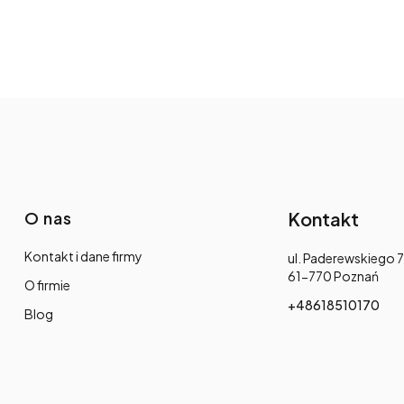
O nas
Kontakt
Kontakt i dane firmy
Adres:
ul. Paderewskiego 7
61-770 Poznań
O firmie
+48618510170
Blog