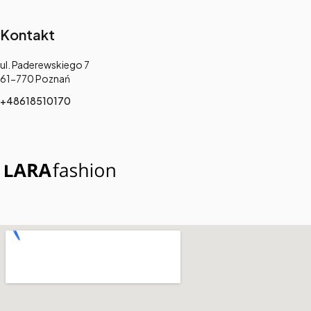
Kontakt
Adres:
ul. Paderewskiego 7
61-770 Poznań
+48618510170