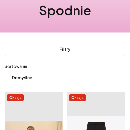
Spodnie
Filtry
Lista produktów
Sortowanie:
Domyślne
Okazja
Okazja