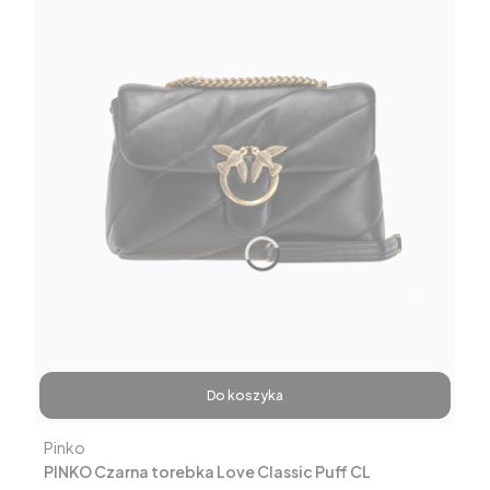
Do koszyka
Producent
Pinko
PINKO Czarna torebka Love Classic Puff CL