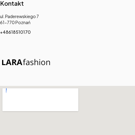
Kontakt
Adres:
ul. Paderewskiego 7
61-770 Poznań
+48618510170