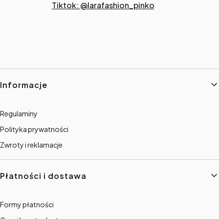
Tiktok: @larafashion_pinko
Linki w stopce
Informacje
Regulaminy
Polityka prywatności
Zwroty i reklamacje
Płatności i dostawa
Formy płatności