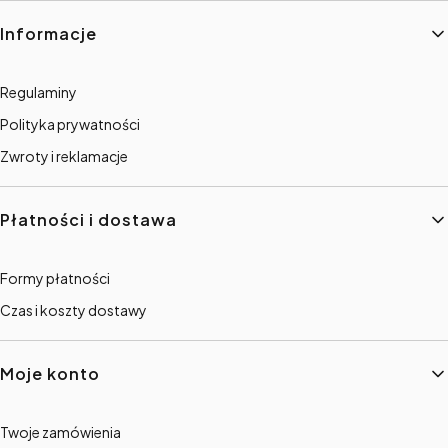
Linki w stopce
Informacje
Regulaminy
Polityka prywatności
Zwroty i reklamacje
Płatności i dostawa
Formy płatności
Czas i koszty dostawy
Moje konto
Twoje zamówienia