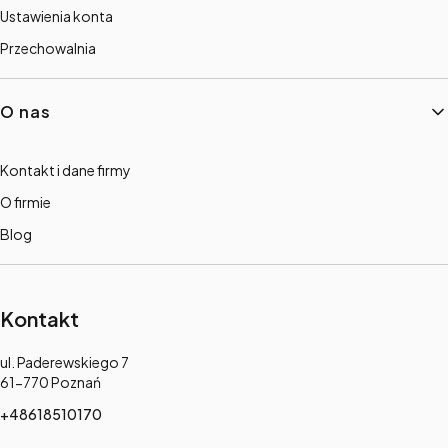
Ustawienia konta
Przechowalnia
O nas
Kontakt i dane firmy
O firmie
Blog
Kontakt
Adres:
ul. Paderewskiego 7
61-770 Poznań
+48618510170